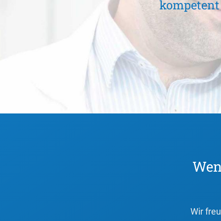
n oder
kompetent 
s ist
Wenn
Wir fre