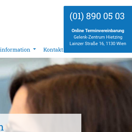
(01) 890 05 03
Online Terminvereinbarung
Gelenk-Zentrum Hietzing
Lainzer Straße 16, 1130 Wien
ninformation
Kontakt
n