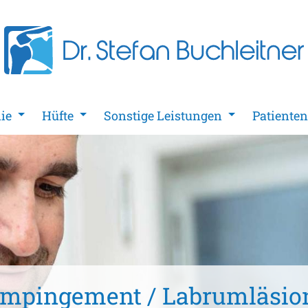
ie
Hüfte
Sonstige Leistungen
Patiente
Impingement / Labrumläsio