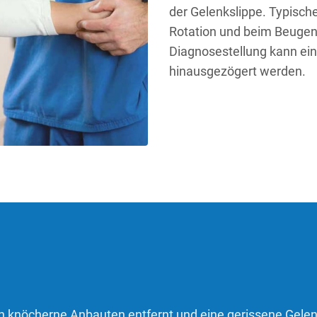
der Gelenkslippe. Typisch
Rotation und beim Beugen 
Diagnosestellung kann ei
hinausgezögert werden.
en knöcherne Anbauten entfernt und eine gerissene Gelen