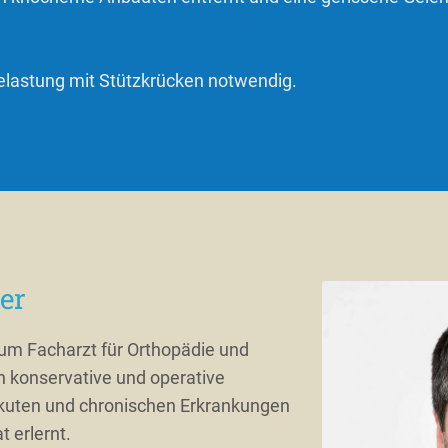
belastung mit Stützkrücken notwendig.
er
m Facharzt für Orthopädie und
h konservative und operative
kuten und chronischen Erkrankungen
 erlernt.