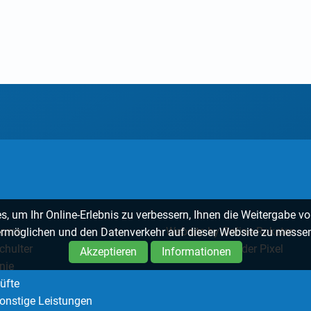
, um Ihr Online-Erlebnis zu verbessern, Ihnen die Weitergabe vo
ome
Website by Online Raketen
rmöglichen und den Datenverkehr auf dieser Website zu messe
chulter
Grafik by Gebrüder Pixel
Akzeptieren
Informationen
nie
üfte
onstige Leistungen