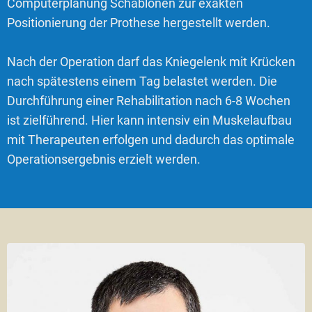
Computerplanung Schablonen zur exakten
Positionierung der Prothese hergestellt werden.
Nach der Operation darf das Kniegelenk mit Krücken
nach spätestens einem Tag belastet werden. Die
Durchführung einer Rehabilitation nach 6-8 Wochen
ist zielführend. Hier kann intensiv ein Muskelaufbau
mit Therapeuten erfolgen und dadurch das optimale
Operationsergebnis erzielt werden.