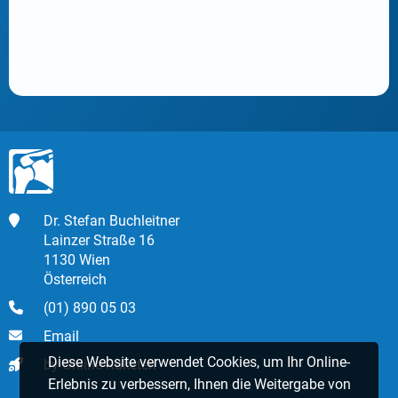
Dr. Stefan Buchleitner
Lainzer Straße 16
1130 Wien
Österreich
(01) 890 05 03
Email
Diese Website verwendet Cookies, um Ihr Online-
by Online Raketen
Erlebnis zu verbessern, Ihnen die Weitergabe von