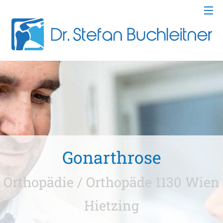
Gonarthrose
Orthopädie / Orthopäde 1130 Wien
Hietzing