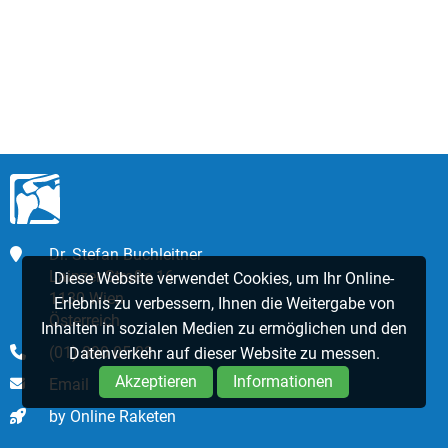
Dr. Stefan Buchleitner
Lainzer Straße 16
Diese Website verwendet Cookies, um Ihr Online-
1130 Wien
Erlebnis zu verbessern, Ihnen die Weitergabe von
Österreich
Inhalten in sozialen Medien zu ermöglichen und den
(01) 890 05 03
Datenverkehr auf dieser Website zu messen.
Akzeptieren
Informationen
Email
by Online Raketen